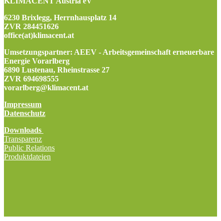
KLIMACENT Austria eV
6230 Brixlegg, Herrnhausplatz 14
ZVR 284451626
office(at)klimacent.at
Umsetzungspartner: AEEV - Arbeitsgemeinschaft erneuerbare
Energie Vorarlberg
6890 Lustenau, Rheinstrasse 27
ZVR 694698555
vorarlberg@klimacent.at
Impressum
Datenschutz
Downloads
Transparenz
Public Relations
Produktdateien