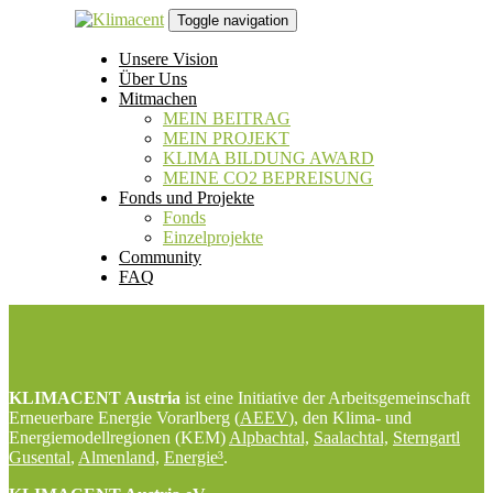
Links
Zur
Toggle navigation
überspringen
primären
Navigation
Unsere Vision
springen
Über Uns
Zum
Mitmachen
Inhalt
MEIN BEITRAG
springen
MEIN PROJEKT
KLIMA BILDUNG AWARD
MEINE CO2 BEPREISUNG
Fonds und Projekte
Fonds
Einzelprojekte
Community
FAQ
KLIMACENT Austria
ist eine Initiative der Arbeitsgemeinschaft
Erneuerbare Energie Vorarlberg (
AEEV
), den Klima- und
Energiemodellregionen (KEM)
Alpbachtal,
Saalachtal,
Sterngartl
Gusental
,
Almenland,
Energie³
.