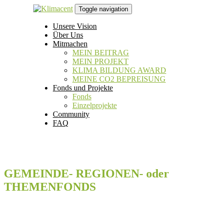
Links
Zur
Toggle navigation
überspringen
primären
Navigation
Unsere Vision
springen
Über Uns
Zum
Mitmachen
Inhalt
MEIN BEITRAG
springen
MEIN PROJEKT
KLIMA BILDUNG AWARD
MEINE CO2 BEPREISUNG
Fonds und Projekte
Fonds
Einzelprojekte
Community
FAQ
GEMEINDE- REGIONEN- oder
THEMENFONDS