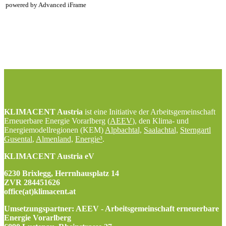
powered by Advanced iFrame
KLIMACENT Austria
ist eine Initiative der Arbeitsgemeinschaft
Erneuerbare Energie Vorarlberg (
AEEV
), den Klima- und
Energiemodellregionen (KEM)
Alpbachtal,
Saalachtal,
Sterngartl
Gusental
,
Almenland,
Energie³
.
KLIMACENT Austria eV
6230 Brixlegg, Herrnhausplatz 14
ZVR 284451626
office(at)klimacent.at
Umsetzungspartner: AEEV - Arbeitsgemeinschaft erneuerbare
Energie Vorarlberg