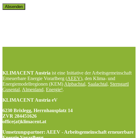
Absenden
Business
Email
*
KLIMACENT Austria
ist eine Initiative der Arbeitsgemeinschaft
Erneuerbare Energie Vorarlberg (
AEEV
), den Klima- und
Energiemodellregionen (KEM)
Alpbachtal,
Saalachtal,
Sterngartl
Gusental
,
Almenland,
Energie³
.
KLIMACENT Austria eV
6230 Brixlegg, Herrnhausplatz 14
ZVR 284451626
office(at)klimacent.at
Umsetzungspartner: AEEV - Arbeitsgemeinschaft erneuerbare
Energie Vorarlberg