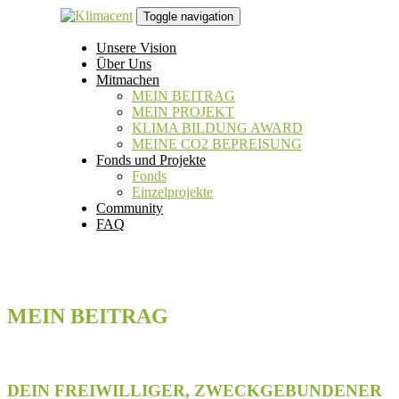
Links
Zur
Toggle navigation
überspringen
primären
Navigation
Unsere Vision
springen
Über Uns
Zum
Mitmachen
Inhalt
MEIN BEITRAG
springen
MEIN PROJEKT
KLIMA BILDUNG AWARD
MEINE CO2 BEPREISUNG
Fonds und Projekte
Fonds
Einzelprojekte
Community
FAQ
MEIN BEITRAG
DEIN FREIWILLIGER, ZWECKGEBUNDENER