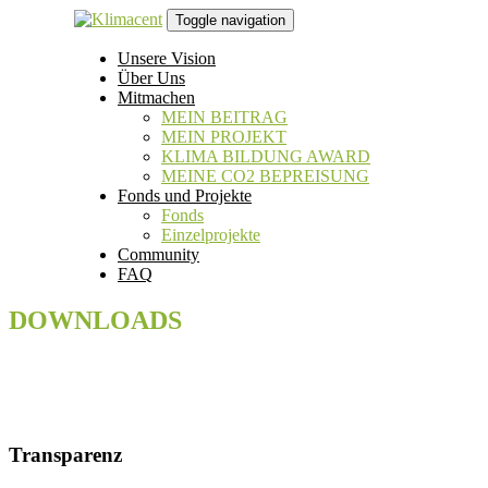
Links
Zur
Toggle navigation
überspringen
primären
Navigation
Unsere Vision
springen
Über Uns
Zum
Mitmachen
Inhalt
MEIN BEITRAG
springen
MEIN PROJEKT
KLIMA BILDUNG AWARD
MEINE CO2 BEPREISUNG
Fonds und Projekte
Fonds
Einzelprojekte
Community
FAQ
DOWNLOADS
Transparenz