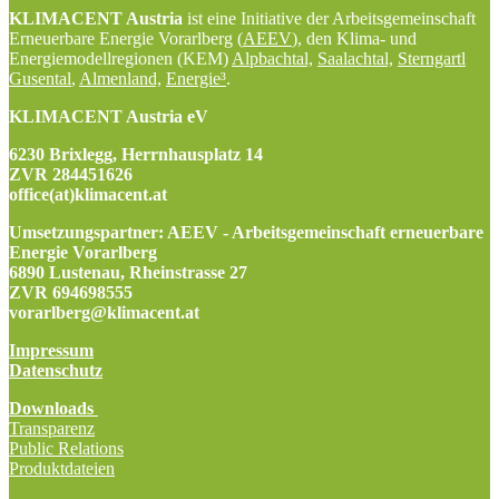
KLIMACENT Austria
ist eine Initiative der Arbeitsgemeinschaft
Erneuerbare Energie Vorarlberg (
AEEV
), den Klima- und
Energiemodellregionen (KEM)
Alpbachtal,
Saalachtal,
Sterngartl
Gusental
,
Almenland,
Energie³
.
KLIMACENT Austria eV
6230 Brixlegg, Herrnhausplatz 14
ZVR 284451626
office(at)klimacent.at
Umsetzungspartner: AEEV - Arbeitsgemeinschaft erneuerbare
Energie Vorarlberg
6890 Lustenau, Rheinstrasse 27
ZVR 694698555
vorarlberg@klimacent.at
Impressum
Datenschutz
Downloads
Transparenz
Public Relations
Produktdateien